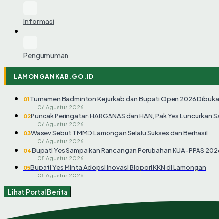
Informasi
Pengumuman
LAMONGANKAB.GO.ID
Turnamen Badminton Kejurkab dan Bupati Open 2026 Dibuka
01
06 Agustus 2026
Puncak Peringatan HARGANAS dan HAN, Pak Yes Luncurkan 
02
06 Agustus 2026
Wasev Sebut TMMD Lamongan Selalu Sukses dan Berhasil
03
06 Agustus 2026
Bupati Yes Sampaikan Rancangan Perubahan KUA-PPAS 202
04
05 Agustus 2026
Bupati Yes Minta Adopsi Inovasi Biopori KKN di Lamongan
05
05 Agustus 2026
Lihat Portal Berita