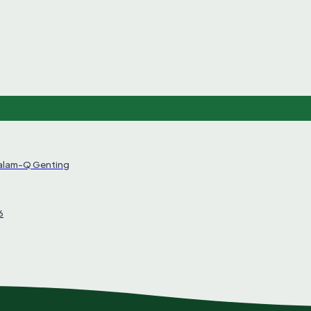
Salam-Q Genting
6