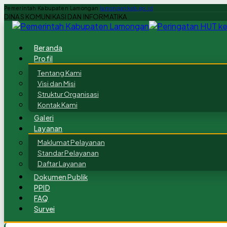
Pemerintah Kabupaten Lamongan
lamongankab.go.id
DINAS KOMUNIKASI DAN INFORMATIKA
Beranda
Profil
Tentang Kami
Visi dan Misi
Struktur Organisasi
Kontak Kami
Galeri
Layanan
Maklumat Pelayanan
Standar Pelayanan
Daftar Layanan
Dokumen Publik
PPID
FAQ
Survei