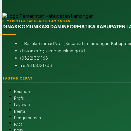
PEMERINTAH KABUPATEN LAMONGAN
DINAS KOMUNIKASI DAN INFORMATIKA KABUPATEN
Jl. Basuki Rahmad No. 1, Kecamatan Lamongan, Kabupaten
diskominfo@lamongankab.go.id
(0322) 321168
+628113021708
TAUTAN CEPAT
Beranda
Profil
Layanan
Berita
Pengumuman
FAQ
PPID