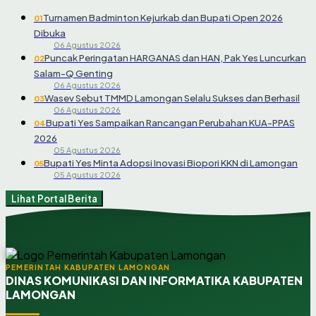
Turnamen Badminton Kejurkab dan Bupati Open 2026
01
Dibuka
06 Agustus 2026
Puncak Peringatan HARGANAS dan HAN, Pak Yes Luncurkan
02
Salam-Q Genting
06 Agustus 2026
Wasev Sebut TMMD Lamongan Selalu Sukses dan Berhasil
03
06 Agustus 2026
Bupati Yes Sampaikan Rancangan Perubahan KUA-PPAS
04
2026
05 Agustus 2026
Bupati Yes Minta Adopsi Inovasi Biopori KKN di Lamongan
05
05 Agustus 2026
Lihat Portal Berita
PEMERINTAH KABUPATEN LAMONGAN
DINAS KOMUNIKASI DAN INFORMATIKA KABUPATEN
LAMONGAN