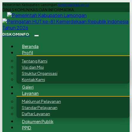
Pemerintah Kabupaten Lamongan
lamongankab.go.id
DINAS KOMUNIKASI DAN INFORMATIKA
DISKOMINFO
Beranda
Profil
Tentang Kami
Visi dan Misi
Struktur Organisasi
Kontak Kami
Galeri
Layanan
Maklumat Pelayanan
Standar Pelayanan
Daftar Layanan
Dokumen Publik
PPID