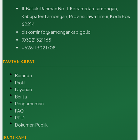
Jl. Basuki Rahmad No. 1, Kecamatan Lamongan,
Kabupaten Lamongan, Provinsi Jawa Timur, Kode Pos
62214
diskominfo@lamongankab.go.id
(0322) 321168
+628113021708
TAUTAN CEPAT
Beranda
Profil
Layanan
Berita
Pengumuman
FAQ
PPID
Dokumen Publik
IKUTI KAMI