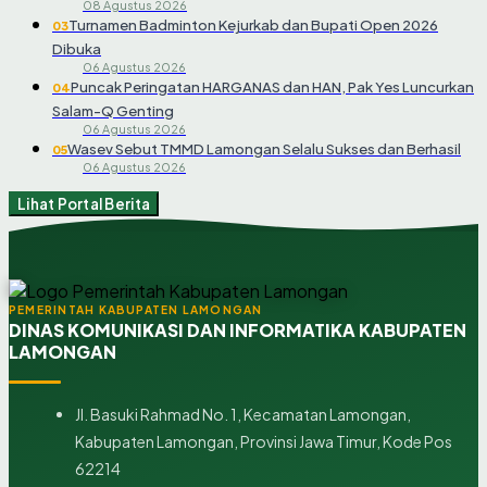
08 Agustus 2026
Turnamen Badminton Kejurkab dan Bupati Open 2026
03
Dibuka
06 Agustus 2026
Puncak Peringatan HARGANAS dan HAN, Pak Yes Luncurkan
04
Salam-Q Genting
06 Agustus 2026
Wasev Sebut TMMD Lamongan Selalu Sukses dan Berhasil
05
06 Agustus 2026
Lihat Portal Berita
PEMERINTAH KABUPATEN LAMONGAN
DINAS KOMUNIKASI DAN INFORMATIKA KABUPATEN
LAMONGAN
Jl. Basuki Rahmad No. 1, Kecamatan Lamongan,
Kabupaten Lamongan, Provinsi Jawa Timur, Kode Pos
62214