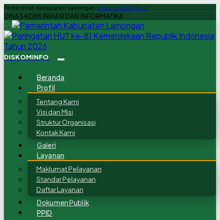
Pemerintah Kabupaten Lamongan
lamongankab.go.id
DINAS KOMUNIKASI DAN INFORMATIKA
DISKOMINFO
Beranda
Profil
Tentang Kami
Visi dan Misi
Struktur Organisasi
Kontak Kami
Galeri
Layanan
Maklumat Pelayanan
Standar Pelayanan
Daftar Layanan
Dokumen Publik
PPID