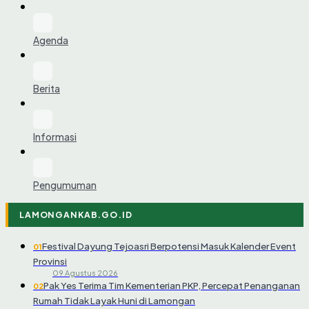
Agenda
Berita
Informasi
Pengumuman
LAMONGANKAB.GO.ID
Festival Dayung Tejoasri Berpotensi Masuk Kalender Event
01
Provinsi
09 Agustus 2026
Pak Yes Terima Tim Kementerian PKP, Percepat Penanganan
02
Rumah Tidak Layak Huni di Lamongan