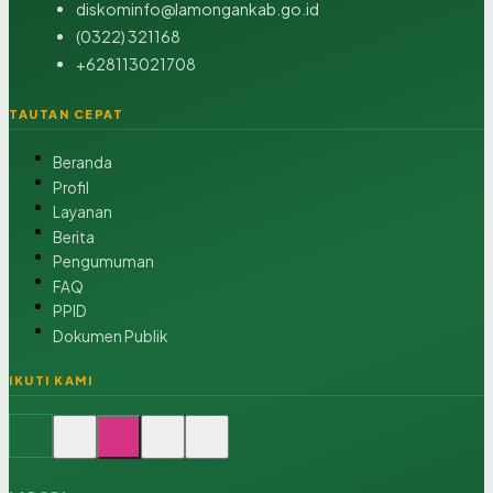
diskominfo@lamongankab.go.id
(0322) 321168
+628113021708
TAUTAN CEPAT
Beranda
Profil
Layanan
Berita
Pengumuman
FAQ
PPID
Dokumen Publik
IKUTI KAMI