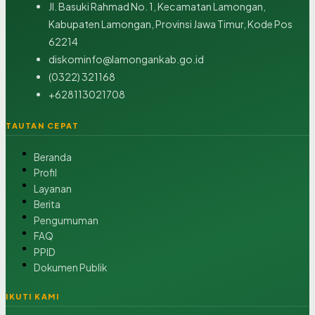
Jl. Basuki Rahmad No. 1, Kecamatan Lamongan,
Kabupaten Lamongan, Provinsi Jawa Timur, Kode Pos
62214
diskominfo@lamongankab.go.id
(0322) 321168
+628113021708
TAUTAN CEPAT
Beranda
Profil
Layanan
Berita
Pengumuman
FAQ
PPID
Dokumen Publik
IKUTI KAMI