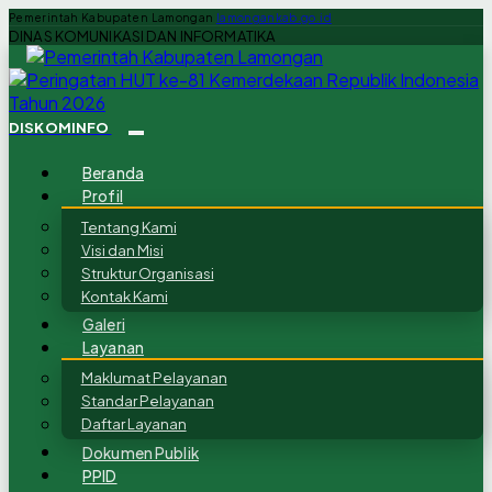
Pemerintah Kabupaten Lamongan
lamongankab.go.id
DINAS KOMUNIKASI DAN INFORMATIKA
DISKOMINFO
Beranda
Profil
Tentang Kami
Visi dan Misi
Struktur Organisasi
Kontak Kami
Galeri
Layanan
Maklumat Pelayanan
Standar Pelayanan
Daftar Layanan
Dokumen Publik
PPID