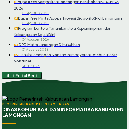
Bupati Yes Sampaikan Rancangan Perubahan KUA-PPAS
01
2026
05 Agustus 2026
Bupati Yes Minta Adopsi Inovasi Biopori KKN di Lamongan
02
05 Agustus 2026
Program Lentera Tanamkan Jiwa Kepemimpinan dan
03
Kebangsaan Sejak Dini
04 Agustus 2026
DPD Matra Lamongan Dikukuhkan
04
01 Agustus 2026
Dishub Lamongan Siapkan Pembayaran Retribusi Parkir
05
Nontunai
31 Juli 2026
Lihat Portal Berita
PEMERINTAH KABUPATEN LAMONGAN
DINAS KOMUNIKASI DAN INFORMATIKA KABUPATEN
LAMONGAN