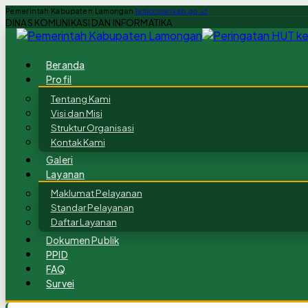
Pemerintah Kabupaten Lamongan
lamongankab.go.id
DINAS KOMUNIKASI DAN INFORMATIKA
Beranda
Profil
Tentang Kami
Visi dan Misi
Struktur Organisasi
Kontak Kami
Galeri
Layanan
Maklumat Pelayanan
Standar Pelayanan
Daftar Layanan
Dokumen Publik
PPID
FAQ
Survei