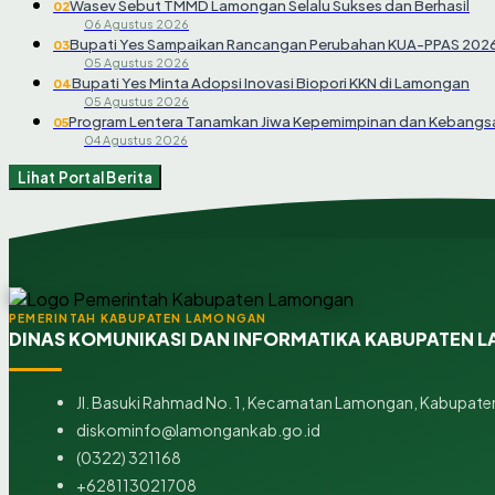
Wasev Sebut TMMD Lamongan Selalu Sukses dan Berhasil
02
06 Agustus 2026
Bupati Yes Sampaikan Rancangan Perubahan KUA-PPAS 202
03
05 Agustus 2026
Bupati Yes Minta Adopsi Inovasi Biopori KKN di Lamongan
04
05 Agustus 2026
Program Lentera Tanamkan Jiwa Kepemimpinan dan Kebangsa
05
04 Agustus 2026
Lihat Portal Berita
PEMERINTAH KABUPATEN LAMONGAN
DINAS KOMUNIKASI DAN INFORMATIKA KABUPATEN
Jl. Basuki Rahmad No. 1, Kecamatan Lamongan, Kabupaten
diskominfo@lamongankab.go.id
(0322) 321168
+628113021708