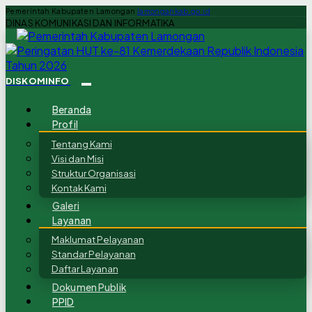
Pemerintah Kabupaten Lamongan
lamongankab.go.id
DINAS KOMUNIKASI DAN INFORMATIKA
DISKOMINFO
Beranda
Profil
Tentang Kami
Visi dan Misi
Struktur Organisasi
Kontak Kami
Galeri
Layanan
Maklumat Pelayanan
Standar Pelayanan
Daftar Layanan
Dokumen Publik
PPID