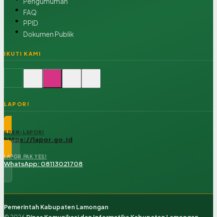
Pengumuman
FAQ
PPID
Dokumen Publik
IKUTI KAMI
LAPOR!
SP4N-LAPOR!
https://lapor.go.id
LAPOR PAK YES!
WhatsApp: 08113021708
Pemerintah Kabupaten Lamongan