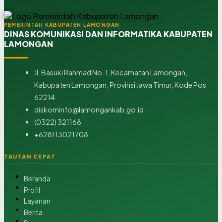
PEMERINTAH KABUPATEN LAMONGAN
DINAS KOMUNIKASI DAN INFORMATIKA KABUPATEN
LAMONGAN
Jl. Basuki Rahmad No. 1, Kecamatan Lamongan,
Kabupaten Lamongan, Provinsi Jawa Timur, Kode Pos
62214
diskominfo@lamongankab.go.id
(0322) 321168
+628113021708
TAUTAN CEPAT
Beranda
Profil
Layanan
Berita