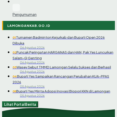
Pengumuman
LAMONGANKAB.GO.ID
Turnamen Badminton Kejurkab dan Bupati Open 2026
01
Dibuka
06 Agustus 2026
Puncak Peringatan HARGANAS dan HAN, Pak Yes Luncurkan
02
Salam-Q Genting
06 Agustus 2026
Wasev Sebut TMMD Lamongan Selalu Sukses dan Berhasil
03
06 Agustus 2026
Bupati Yes Sampaikan Rancangan Perubahan KUA-PPAS
04
2026
05 Agustus 2026
Bupati Yes Minta Adopsi Inovasi Biopori KKN di Lamongan
05
05 Agustus 2026
Lihat Portal Berita