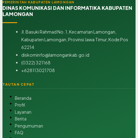
PEMERINTAH KABUPATEN LAMONGAN
DINAS KOMUNIKASI DAN INFORMATIKA KABUPATEN
LAMONGAN
Jl. Basuki Rahmad No. 1, Kecamatan Lamongan,
Kabupaten Lamongan, Provinsi Jawa Timur, Kode Pos
62214
diskominfo@lamongankab.go.id
(0322) 321168
+628113021708
TAUTAN CEPAT
Beranda
Profil
Layanan
Berita
Pengumuman
FAQ