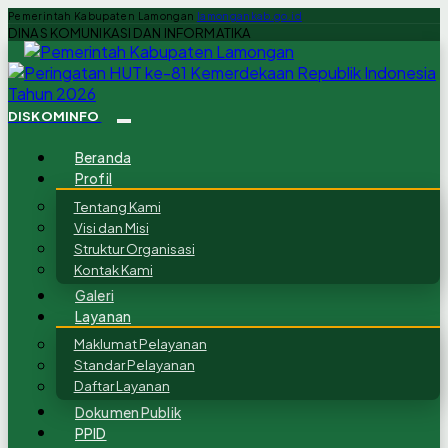
Pemerintah Kabupaten Lamongan
lamongankab.go.id
DINAS KOMUNIKASI DAN INFORMATIKA
DISKOMINFO
Beranda
Profil
Tentang Kami
Visi dan Misi
Struktur Organisasi
Kontak Kami
Galeri
Layanan
Maklumat Pelayanan
Standar Pelayanan
Daftar Layanan
Dokumen Publik
PPID