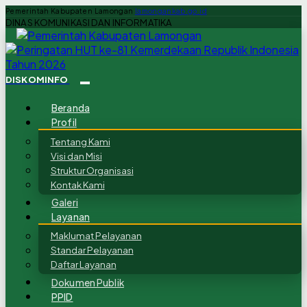
Pemerintah Kabupaten Lamongan
lamongankab.go.id
DINAS KOMUNIKASI DAN INFORMATIKA
DISKOMINFO
Beranda
Profil
Tentang Kami
Visi dan Misi
Struktur Organisasi
Kontak Kami
Galeri
Layanan
Maklumat Pelayanan
Standar Pelayanan
Daftar Layanan
Dokumen Publik
PPID