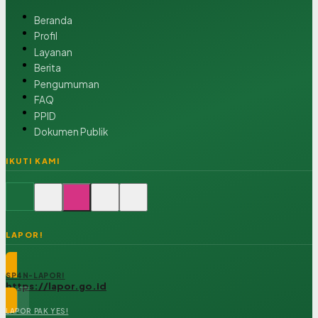
Beranda
Profil
Layanan
Berita
Pengumuman
FAQ
PPID
Dokumen Publik
IKUTI KAMI
LAPOR!
SP4N-LAPOR!
https://lapor.go.id
LAPOR PAK YES!