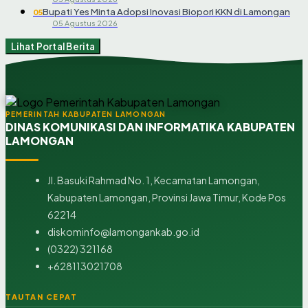
Bupati Yes Minta Adopsi Inovasi Biopori KKN di Lamongan
05
05 Agustus 2026
Lihat Portal Berita
PEMERINTAH KABUPATEN LAMONGAN
DINAS KOMUNIKASI DAN INFORMATIKA KABUPATEN
LAMONGAN
Jl. Basuki Rahmad No. 1, Kecamatan Lamongan,
Kabupaten Lamongan, Provinsi Jawa Timur, Kode Pos
62214
diskominfo@lamongankab.go.id
(0322) 321168
+628113021708
TAUTAN CEPAT