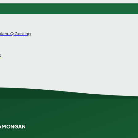
Salam-Q Genting
6
 LAMONGAN