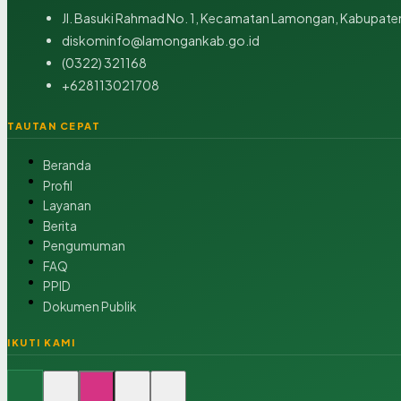
Jl. Basuki Rahmad No. 1, Kecamatan Lamongan, Kabupaten
diskominfo@lamongankab.go.id
(0322) 321168
+628113021708
TAUTAN CEPAT
Beranda
Profil
Layanan
Berita
Pengumuman
FAQ
PPID
Dokumen Publik
IKUTI KAMI