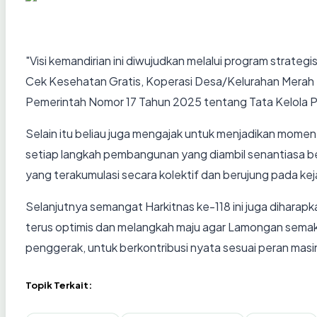
"Visi kemandirian ini diwujudkan melalui program strate
Cek Kesehatan Gratis, Koperasi Desa/Kelurahan Merah P
Pemerintah Nomor 17 Tahun 2025 tentang Tata Kelola P
Selain itu beliau juga mengajak untuk menjadikan moment
setiap langkah pembangunan yang diambil senantiasa ber
yang terakumulasi secara kolektif dan berujung pada ke
Selanjutnya semangat Harkitnas ke-118 ini juga dihara
terus optimis dan melangkah maju agar Lamongan semaki
penggerak, untuk berkontribusi nyata sesuai peran mas
Topik Terkait: