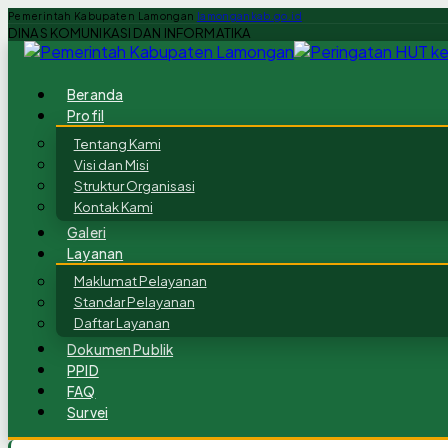
Pemerintah Kabupaten Lamongan
lamongankab.go.id
DINAS KOMUNIKASI DAN INFORMATIKA
Beranda
Profil
Tentang Kami
Visi dan Misi
Struktur Organisasi
Kontak Kami
Galeri
Layanan
Maklumat Pelayanan
Standar Pelayanan
Daftar Layanan
Dokumen Publik
PPID
FAQ
Survei