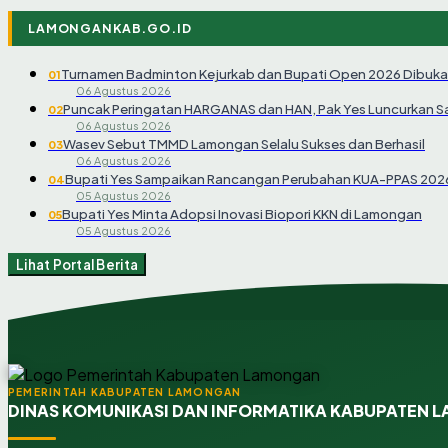
LAMONGANKAB.GO.ID
Turnamen Badminton Kejurkab dan Bupati Open 2026 Dibuka
01
06 Agustus 2026
Puncak Peringatan HARGANAS dan HAN, Pak Yes Luncurkan 
02
06 Agustus 2026
Wasev Sebut TMMD Lamongan Selalu Sukses dan Berhasil
03
06 Agustus 2026
Bupati Yes Sampaikan Rancangan Perubahan KUA-PPAS 202
04
05 Agustus 2026
Bupati Yes Minta Adopsi Inovasi Biopori KKN di Lamongan
05
05 Agustus 2026
Lihat Portal Berita
PEMERINTAH KABUPATEN LAMONGAN
DINAS KOMUNIKASI DAN INFORMATIKA KABUPATEN