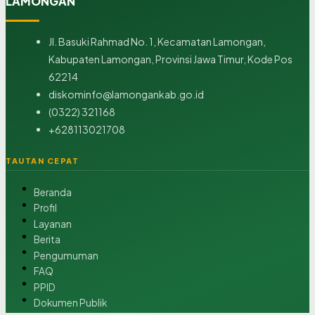
LAMONGAN
Jl. Basuki Rahmad No. 1, Kecamatan Lamongan,
Kabupaten Lamongan, Provinsi Jawa Timur, Kode Pos
62214
diskominfo@lamongankab.go.id
(0322) 321168
+628113021708
TAUTAN CEPAT
Beranda
Profil
Layanan
Berita
Pengumuman
FAQ
PPID
Dokumen Publik