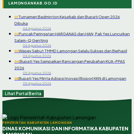
LAMONGANKAB.GO.ID
Turnamen Badminton Kejurkab dan Bupati Open 2026
01
Dibuka
06 Agustus 2026
Puncak Peringatan HARGANAS dan HAN, Pak Yes Luncurkan
02
Salam-Q Genting
06 Agustus 2026
Wasev Sebut TMMD Lamongan Selalu Sukses dan Berhasil
03
06 Agustus 2026
Bupati Yes Sampaikan Rancangan Perubahan KUA-PPAS
04
2026
05 Agustus 2026
Bupati Yes Minta Adopsi Inovasi Biopori KKN di Lamongan
05
05 Agustus 2026
Lihat Portal Berita
PEMERINTAH KABUPATEN LAMONGAN
DINAS KOMUNIKASI DAN INFORMATIKA KABUPATEN