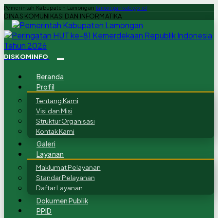
Pemerintah Kabupaten Lamongan
lamongankab.go.id
DINAS KOMUNIKASI DAN INFORMATIKA
DISKOMINFO
Beranda
Profil
Tentang Kami
Visi dan Misi
Struktur Organisasi
Kontak Kami
Galeri
Layanan
Maklumat Pelayanan
Standar Pelayanan
Daftar Layanan
Dokumen Publik
PPID