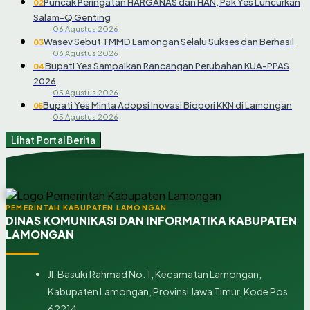
Puncak Peringatan HARGANAS dan HAN, Pak Yes Luncurkan
02
Salam-Q Genting
06 Agustus 2026
Wasev Sebut TMMD Lamongan Selalu Sukses dan Berhasil
03
06 Agustus 2026
Bupati Yes Sampaikan Rancangan Perubahan KUA-PPAS
04
2026
05 Agustus 2026
Bupati Yes Minta Adopsi Inovasi Biopori KKN di Lamongan
05
05 Agustus 2026
Lihat Portal Berita
PEMERINTAH KABUPATEN LAMONGAN
DINAS KOMUNIKASI DAN INFORMATIKA KABUPATEN
LAMONGAN
Jl. Basuki Rahmad No. 1, Kecamatan Lamongan,
Kabupaten Lamongan, Provinsi Jawa Timur, Kode Pos
62214