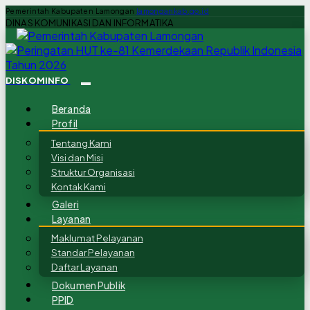
Pemerintah Kabupaten Lamongan
lamongankab.go.id
DINAS KOMUNIKASI DAN INFORMATIKA
DISKOMINFO
Beranda
Profil
Tentang Kami
Visi dan Misi
Struktur Organisasi
Kontak Kami
Galeri
Layanan
Maklumat Pelayanan
Standar Pelayanan
Daftar Layanan
Dokumen Publik
PPID