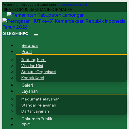
Pemerintah Kabupaten Lamongan
lamongankab.go.id
DINAS KOMUNIKASI DAN INFORMATIKA
DISKOMINFO
Beranda
Profil
Tentang Kami
Visi dan Misi
Struktur Organisasi
Kontak Kami
Galeri
Layanan
Maklumat Pelayanan
Standar Pelayanan
Daftar Layanan
Dokumen Publik
PPID