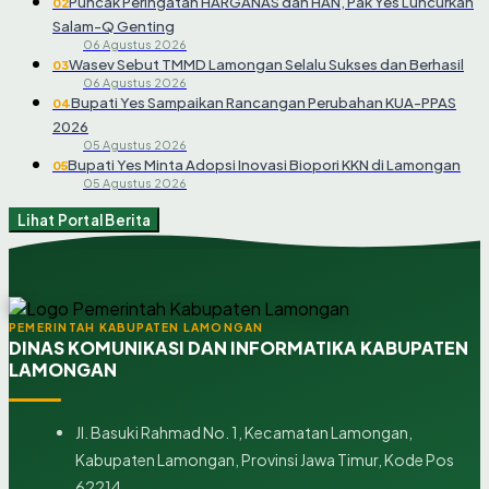
Puncak Peringatan HARGANAS dan HAN, Pak Yes Luncurkan
02
Salam-Q Genting
06 Agustus 2026
Wasev Sebut TMMD Lamongan Selalu Sukses dan Berhasil
03
06 Agustus 2026
Bupati Yes Sampaikan Rancangan Perubahan KUA-PPAS
04
2026
05 Agustus 2026
Bupati Yes Minta Adopsi Inovasi Biopori KKN di Lamongan
05
05 Agustus 2026
Lihat Portal Berita
PEMERINTAH KABUPATEN LAMONGAN
DINAS KOMUNIKASI DAN INFORMATIKA KABUPATEN
LAMONGAN
Jl. Basuki Rahmad No. 1, Kecamatan Lamongan,
Kabupaten Lamongan, Provinsi Jawa Timur, Kode Pos
62214