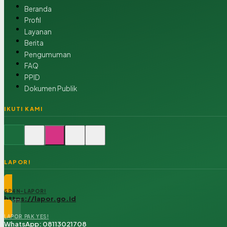
Beranda
Profil
Layanan
Berita
Pengumuman
FAQ
PPID
Dokumen Publik
IKUTI KAMI
LAPOR!
SP4N-LAPOR!
https://lapor.go.id
LAPOR PAK YES!
WhatsApp: 08113021708