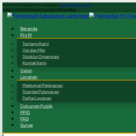
Pemerintah Kabupaten Lamongan
lamongankab.go.id
DINAS KOMUNIKASI DAN INFORMATIKA
Beranda
Profil
Tentang Kami
Visi dan Misi
Struktur Organisasi
Kontak Kami
Galeri
Layanan
Maklumat Pelayanan
Standar Pelayanan
Daftar Layanan
Dokumen Publik
PPID
FAQ
Survei