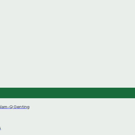
alam-Q Genting
6