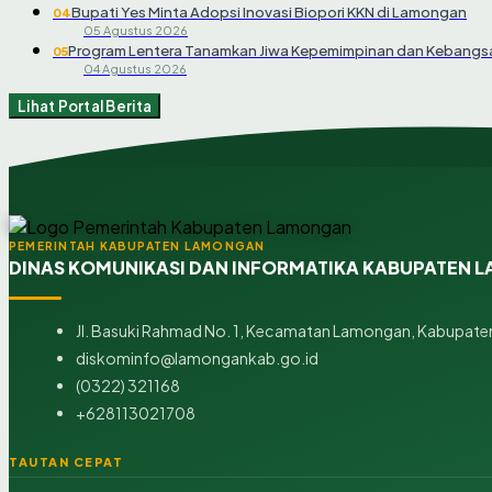
Bupati Yes Minta Adopsi Inovasi Biopori KKN di Lamongan
04
05 Agustus 2026
Program Lentera Tanamkan Jiwa Kepemimpinan dan Kebangsa
05
04 Agustus 2026
Lihat Portal Berita
PEMERINTAH KABUPATEN LAMONGAN
DINAS KOMUNIKASI DAN INFORMATIKA KABUPATEN
Jl. Basuki Rahmad No. 1, Kecamatan Lamongan, Kabupaten
diskominfo@lamongankab.go.id
(0322) 321168
+628113021708
TAUTAN CEPAT