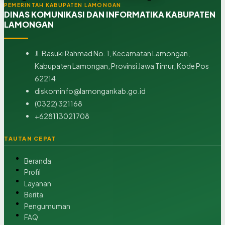
PEMERINTAH KABUPATEN LAMONGAN
DINAS KOMUNIKASI DAN INFORMATIKA KABUPATEN
LAMONGAN
Jl. Basuki Rahmad No. 1, Kecamatan Lamongan,
Kabupaten Lamongan, Provinsi Jawa Timur, Kode Pos
62214
diskominfo@lamongankab.go.id
(0322) 321168
+628113021708
TAUTAN CEPAT
Beranda
Profil
Layanan
Berita
Pengumuman
FAQ