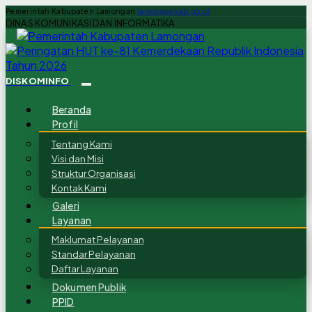
Pemerintah Kabupaten Lamongan
lamongankab.go.id
DINAS KOMUNIKASI DAN INFORMATIKA
DISKOMINFO
Beranda
Profil
Tentang Kami
Visi dan Misi
Struktur Organisasi
Kontak Kami
Galeri
Layanan
Maklumat Pelayanan
Standar Pelayanan
Daftar Layanan
Dokumen Publik
PPID