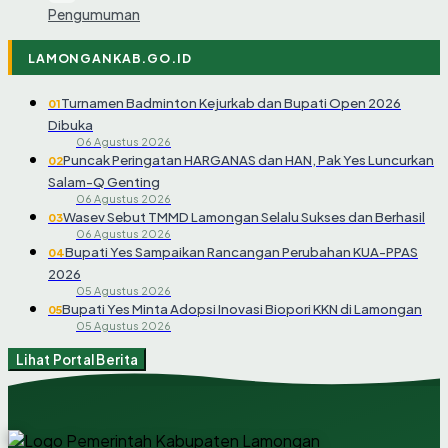
Pengumuman
LAMONGANKAB.GO.ID
Turnamen Badminton Kejurkab dan Bupati Open 2026
01
Dibuka
06 Agustus 2026
Puncak Peringatan HARGANAS dan HAN, Pak Yes Luncurkan
02
Salam-Q Genting
06 Agustus 2026
Wasev Sebut TMMD Lamongan Selalu Sukses dan Berhasil
03
06 Agustus 2026
Bupati Yes Sampaikan Rancangan Perubahan KUA-PPAS
04
2026
05 Agustus 2026
Bupati Yes Minta Adopsi Inovasi Biopori KKN di Lamongan
05
05 Agustus 2026
Lihat Portal Berita