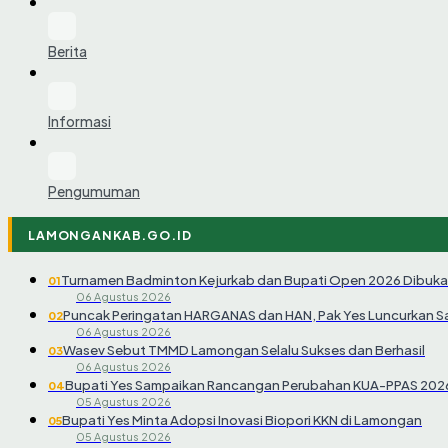
Berita
Informasi
Pengumuman
LAMONGANKAB.GO.ID
Turnamen Badminton Kejurkab dan Bupati Open 2026 Dibuka
01
06 Agustus 2026
Puncak Peringatan HARGANAS dan HAN, Pak Yes Luncurkan 
02
06 Agustus 2026
Wasev Sebut TMMD Lamongan Selalu Sukses dan Berhasil
03
06 Agustus 2026
Bupati Yes Sampaikan Rancangan Perubahan KUA-PPAS 202
04
05 Agustus 2026
Bupati Yes Minta Adopsi Inovasi Biopori KKN di Lamongan
05
05 Agustus 2026