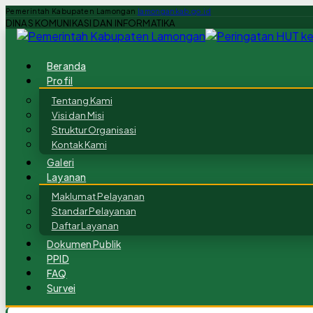
Pemerintah Kabupaten Lamongan
lamongankab.go.id
DINAS KOMUNIKASI DAN INFORMATIKA
Beranda
Profil
Tentang Kami
Visi dan Misi
Struktur Organisasi
Kontak Kami
Galeri
Layanan
Maklumat Pelayanan
Standar Pelayanan
Daftar Layanan
Dokumen Publik
PPID
FAQ
Survei