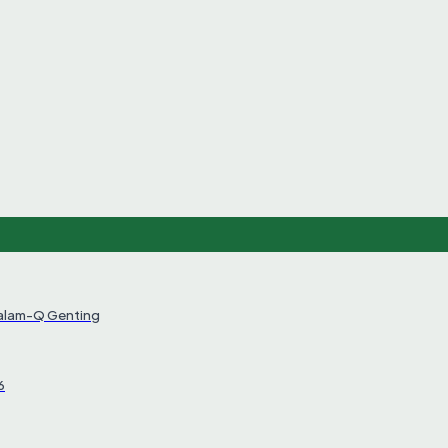
Salam-Q Genting
6