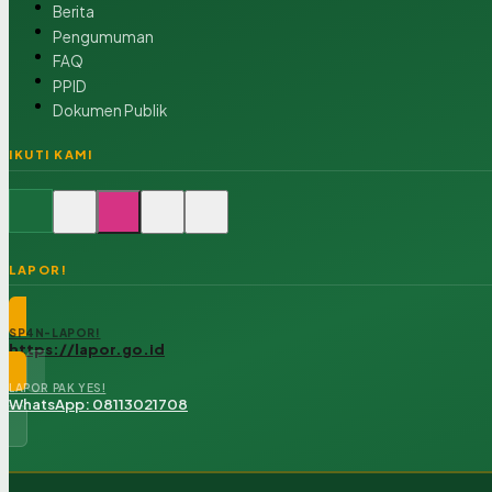
Berita
Pengumuman
FAQ
PPID
Dokumen Publik
IKUTI KAMI
LAPOR!
SP4N-LAPOR!
https://lapor.go.id
LAPOR PAK YES!
WhatsApp: 08113021708