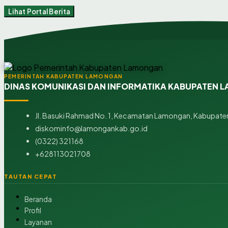
Lihat Portal Berita
PEMERINTAH KABUPATEN LAMONGAN
DINAS KOMUNIKASI DAN INFORMATIKA KABUPATEN
Jl. Basuki Rahmad No. 1, Kecamatan Lamongan, Kabupaten
diskominfo@lamongankab.go.id
(0322) 321168
+628113021708
TAUTAN CEPAT
Beranda
Profil
Layanan