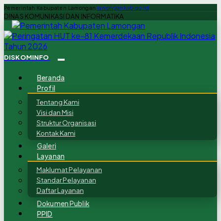
Pemerintah Kabupaten Lamongan
lamongankab.go.id
DINAS KOMUNIKASI DAN INFORMATIKA
DISKOMINFO
Beranda
Profil
Tentang Kami
Visi dan Misi
Struktur Organisasi
Kontak Kami
Galeri
Layanan
Maklumat Pelayanan
Standar Pelayanan
Daftar Layanan
Dokumen Publik
PPID