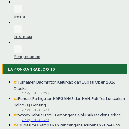
Berita
Informasi
Pengumuman
LAMONGANKAB.GO.ID
Turnamen Badminton Kejurkab dan Bupati Open 2026
01
Dibuka
06 Agustus 2026
Puncak Peringatan HARGANAS dan HAN, Pak Yes Luncurkan
02
Salam-Q Genting
06 Agustus 2026
Wasev Sebut TMMD Lamongan Selalu Sukses dan Berhasil
03
06 Agustus 2026
Bupati Yes Sampaikan Rancangan Perubahan KUA-PPAS
04