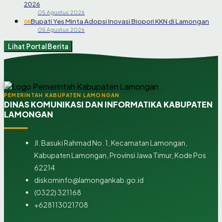
2026
05 Agustus 2026
Bupati Yes Minta Adopsi Inovasi Biopori KKN di Lamongan
05
05 Agustus 2026
Lihat Portal Berita
PEMERINTAH KABUPATEN LAMONGAN
DINAS KOMUNIKASI DAN INFORMATIKA KABUPATEN
LAMONGAN
Jl. Basuki Rahmad No. 1, Kecamatan Lamongan,
Kabupaten Lamongan, Provinsi Jawa Timur, Kode Pos
62214
diskominfo@lamongankab.go.id
(0322) 321168
+628113021708