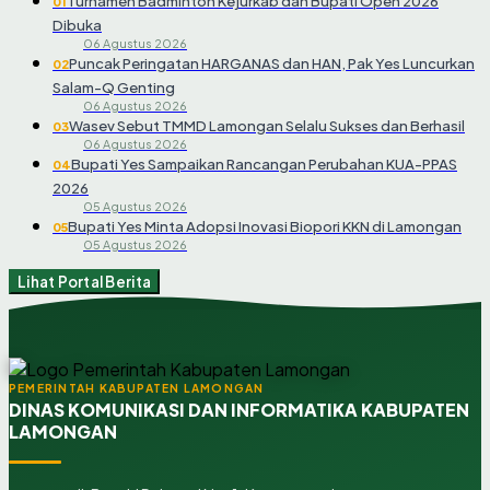
Turnamen Badminton Kejurkab dan Bupati Open 2026
01
Dibuka
06 Agustus 2026
Puncak Peringatan HARGANAS dan HAN, Pak Yes Luncurkan
02
Salam-Q Genting
06 Agustus 2026
Wasev Sebut TMMD Lamongan Selalu Sukses dan Berhasil
03
06 Agustus 2026
Bupati Yes Sampaikan Rancangan Perubahan KUA-PPAS
04
2026
05 Agustus 2026
Bupati Yes Minta Adopsi Inovasi Biopori KKN di Lamongan
05
05 Agustus 2026
Lihat Portal Berita
PEMERINTAH KABUPATEN LAMONGAN
DINAS KOMUNIKASI DAN INFORMATIKA KABUPATEN
LAMONGAN