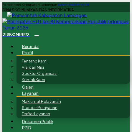
Pemerintah Kabupaten Lamongan
lamongankab.go.id
DINAS KOMUNIKASI DAN INFORMATIKA
DISKOMINFO
Beranda
Profil
Tentang Kami
Visi dan Misi
Struktur Organisasi
Kontak Kami
Galeri
Layanan
Maklumat Pelayanan
Standar Pelayanan
Daftar Layanan
Dokumen Publik
PPID