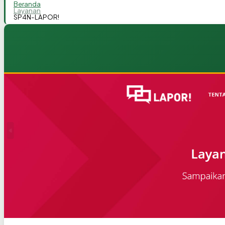
Beranda
Layanan
SP4N-LAPOR!