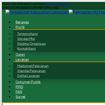
Pemerintah Kabupaten Lamongan
lamongankab.go.id
DINAS KOMUNIKASI DAN INFORMATIKA
Beranda
Profil
Tentang Kami
Visi dan Misi
Struktur Organisasi
Kontak Kami
Galeri
Layanan
Maklumat Pelayanan
Standar Pelayanan
Daftar Layanan
Dokumen Publik
PPID
FAQ
Survei