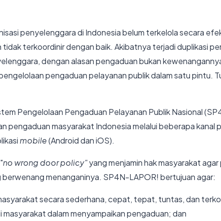
sasi penyelenggara di Indonesia belum terkelola secara efek
idak terkoordinir dengan baik. Akibatnya terjadi duplikasi p
nyelenggara, dengan alasan pengaduan bukan kewenangannya. 
pengelolaan pengaduan pelayanan publik dalam satu pintu. T
stem Pengelolaan Pengaduan Pelayanan Publik Nasional (SP4
an pengaduan masyarakat Indonesia melalui beberapa kanal 
likasi
mobile
(Android dan iOS).
"
no wrong door policy"
yang menjamin hak masyarakat agar 
ang berwenang menanganinya. SP4N-LAPOR! bertujuan agar:
yarakat secara sederhana, cepat, tepat, tuntas, dan terko
si masyarakat dalam menyampaikan pengaduan; dan