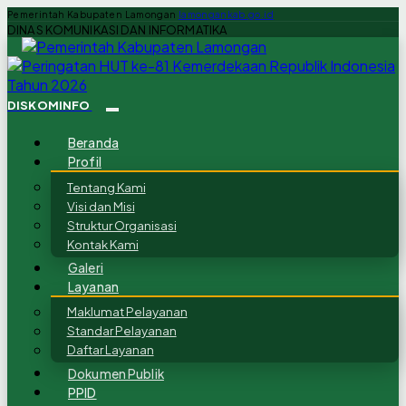
Pemerintah Kabupaten Lamongan
lamongankab.go.id
DINAS KOMUNIKASI DAN INFORMATIKA
DISKOMINFO
Beranda
Profil
Tentang Kami
Visi dan Misi
Struktur Organisasi
Kontak Kami
Galeri
Layanan
Maklumat Pelayanan
Standar Pelayanan
Daftar Layanan
Dokumen Publik
PPID