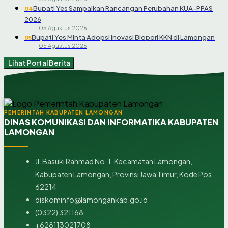
Bupati Yes Sampaikan Rancangan Perubahan KUA-PPAS
04
2026
05 Agustus 2026
Bupati Yes Minta Adopsi Inovasi Biopori KKN di Lamongan
05
05 Agustus 2026
Lihat Portal Berita
PEMERINTAH KABUPATEN LAMONGAN
DINAS KOMUNIKASI DAN INFORMATIKA KABUPATEN
LAMONGAN
Jl. Basuki Rahmad No. 1, Kecamatan Lamongan,
Kabupaten Lamongan, Provinsi Jawa Timur, Kode Pos
62214
diskominfo@lamongankab.go.id
(0322) 321168
+628113021708